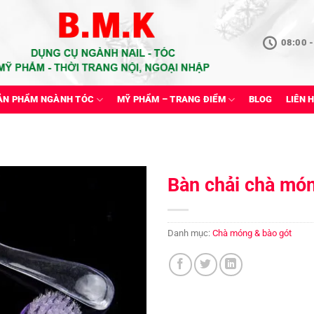
08:00 -
ẢN PHẨM NGÀNH TÓC
MỸ PHẨM – TRANG ĐIỂM
BLOG
LIÊN 
Bàn chải chà mó
Danh mục:
Chà móng & bào gót