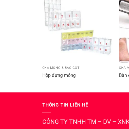
CHÀ MÓNG & BÀO GÓT
CHÀ 
Hộp đựng móng
Bàn 
THÔNG TIN LIÊN HỆ
CÔNG TY TNHH TM – DV – XNK