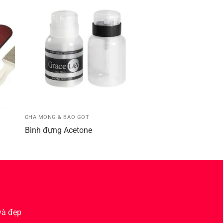
CHÀ MÓNG & BÀO GÓT
CHÀ MÓNG & BÀO GÓT
Bình đựng Acetone
Vĩ móng mẫu
và đẹp