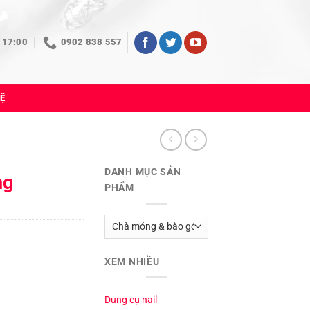
 17:00
0902 838 557
HỆ
DANH MỤC SẢN
ng
PHẨM
XEM NHIỀU
Dụng cụ nail