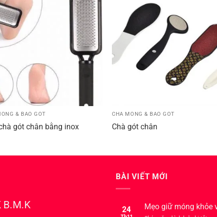
MÓNG & BÀO GÓT
CHÀ MÓNG & BÀO GÓT
chà gót chân bằng inox
Chà gót chân
BÀI VIẾT MỚI
 B.M.K
Mẹo giữ móng khỏe 
24
Th11