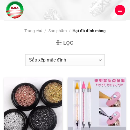
Bỏ
qua
nội
dung
Trang chủ
/
Sản phẩm
/
Hạt đá đính móng
LỌC