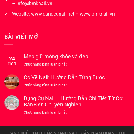
–
info@bmknail.vn
Website:
www.dungcunail.net
–
www.bmknail.vn
BÀI VIẾT MỚI
Mẹo giữ móng khỏe và đẹp
24
Th11
ở
Chức năng bình luận bị tắt
Mẹo
giữ
Cọ Vẽ Nail: Hướng Dẫn Từng Bước
móng
ở
Chức năng bình luận bị tắt
khỏe
Cọ
và
Vẽ
Dụng Cụ Nail – Hướng Dẫn Chi Tiết Từ Cơ
đẹp
Nail:
Bản Đến Chuyên Nghiệp
Hướng
ở
Chức năng bình luận bị tắt
Dẫn
Dụng
Từng
Cụ
Bước
Nail
TRANG CHỦ
SẢN PHẨM NGÀNH NAIL
SẢN PHẨM NGÀNH TÓC