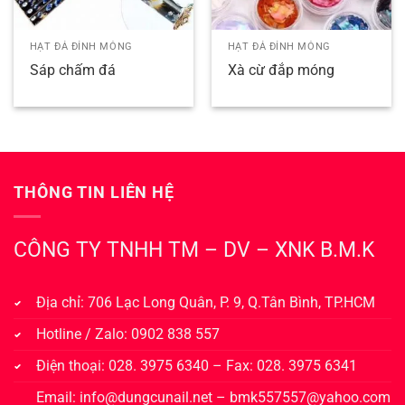
HẠT ĐÁ ĐÍNH MÓNG
HẠT ĐÁ ĐÍNH MÓNG
Sáp chấm đá
Xà cừ đắp móng
THÔNG TIN LIÊN HỆ
CÔNG TY TNHH TM – DV – XNK B.M.K
Địa chỉ: 706 Lạc Long Quân, P. 9, Q.Tân Bình, TP.HCM
Hotline / Zalo: 0902 838 557
Điện thoại: 028. 3975 6340 – Fax: 028. 3975 6341
Email:
info@dungcunail.net
–
bmk557557@yahoo.com