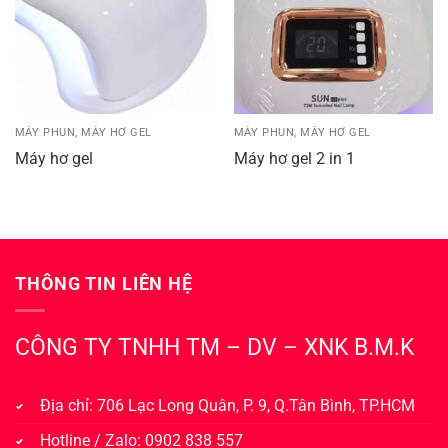
MÁY PHUN, MÁY HƠ GEL
MÁY PHUN, MÁY HƠ GEL
Máy hơ gel
Máy hơ gel 2 in 1
THÔNG TIN LIÊN HỆ
CÔNG TY TNHH TM – DV – XNK B.M.K
Địa chỉ: 706 Lạc Long Quân, P. 9, Q.Tân Bình, TP.HCM
Hotline / Zalo: 0902 838 557