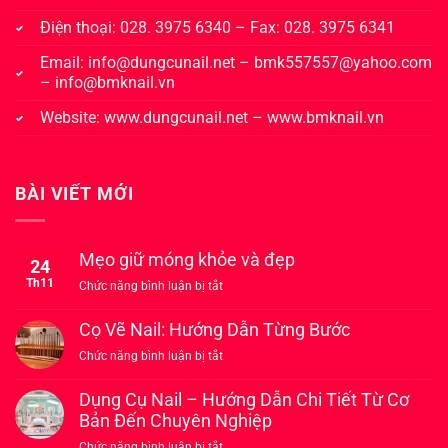
Điện thoại: 028. 3975 6340 – Fax: 028. 3975 6341
Email:
info@dungcunail.net
–
bmk557557@yahoo.com
–
info@bmknail.vn
Website:
www.dungcunail.net
–
www.bmknail.vn
BÀI VIẾT MỚI
Mẹo giữ móng khỏe và đẹp
24
Th11
ở
Chức năng bình luận bị tắt
Mẹo
giữ
Cọ Vẽ Nail: Hướng Dẫn Từng Bước
móng
ở
Chức năng bình luận bị tắt
khỏe
Cọ
và
Vẽ
Dụng Cụ Nail – Hướng Dẫn Chi Tiết Từ Cơ
đẹp
Nail:
Bản Đến Chuyên Nghiệp
Hướng
ở
Chức năng bình luận bị tắt