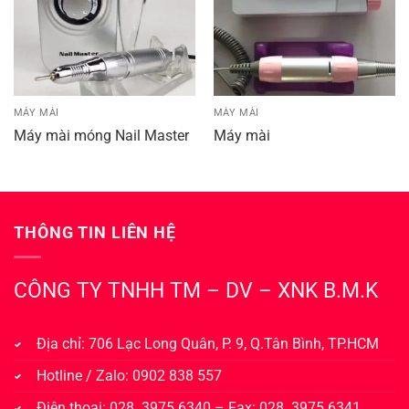
MÁY MÀI
MÁY MÀI
Máy mài móng Nail Master
Máy mài
THÔNG TIN LIÊN HỆ
CÔNG TY TNHH TM – DV – XNK B.M.K
Địa chỉ: 706 Lạc Long Quân, P. 9, Q.Tân Bình, TP.HCM
Hotline / Zalo: 0902 838 557
Điện thoại: 028. 3975 6340 – Fax: 028. 3975 6341