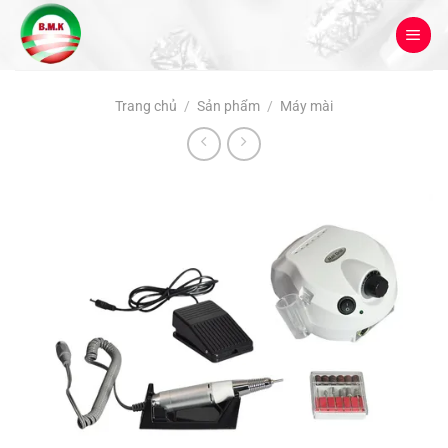
Bỏ
qua
nội
dung
Trang chủ
/
Sản phẩm
/
Máy mài