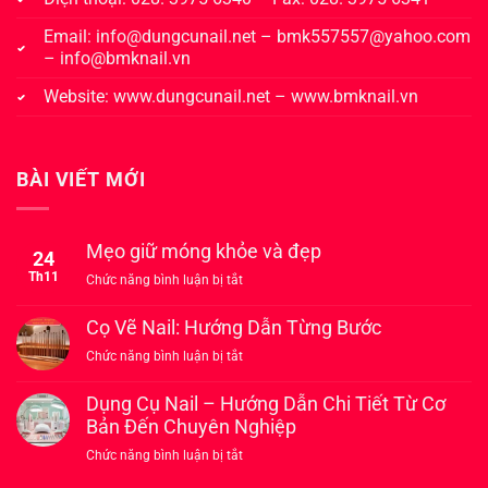
Email:
info@dungcunail.net
–
bmk557557@yahoo.com
–
info@bmknail.vn
Website:
www.dungcunail.net
–
www.bmknail.vn
BÀI VIẾT MỚI
Mẹo giữ móng khỏe và đẹp
24
Th11
ở
Chức năng bình luận bị tắt
Mẹo
giữ
Cọ Vẽ Nail: Hướng Dẫn Từng Bước
móng
ở
Chức năng bình luận bị tắt
khỏe
Cọ
và
Vẽ
Dụng Cụ Nail – Hướng Dẫn Chi Tiết Từ Cơ
đẹp
Nail:
Bản Đến Chuyên Nghiệp
Hướng
ở
Chức năng bình luận bị tắt
Dẫn
Dụng
Từng