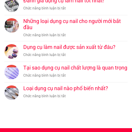
Đánh giá dụng cụ làm nail tốt nhất!
sạch
Đạt
sử
Hiệu
dụng
Hiệu
ở
Chức năng bình luận bị tắt
dụng
Quả
cụ
Quả
Đánh
dụng
Tại
nail
Tối
giá
Những loại dụng cụ nail cho người mới bắt
cụ
Nhà
Ưu
dụng
đầu
làm
cụ
nail
ở
Chức năng bình luận bị tắt
làm
Những
nail
loại
Dụng cụ làm nail được sản xuất từ đâu?
tốt
dụng
nhất!
ở
Chức năng bình luận bị tắt
cụ
Dụng
nail
cụ
Tại sao dụng cụ nail chất lượng là quan trọng
cho
làm
người
ở
Chức năng bình luận bị tắt
nail
mới
Tại
được
bắt
sao
Loại dụng cụ nail nào phổ biến nhất?
sản
đầu
dụng
xuất
ở
Chức năng bình luận bị tắt
cụ
từ
Loại
nail
đâu?
dụng
chất
cụ
lượng
nail
là
nào
quan
phổ
trọng