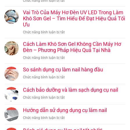
ở
Chức năng bình luận bị tắt
trang
Cơ
Dụng
trí
Bản
cụ
Vai Trò Của Máy Hơ Đèn UV LED Trong Làm
móng:
Đến
làm
Khô Sơn Gel – Tìm Hiểu Để Đạt Hiệu Quả Tối
Cách
Chuyên
nail
Ưu
làm
Nghiệp
chuyên
đẹp
ở
Chức năng bình luận bị tắt
nghiệp:
và
Vai
Bí
tạo
Trò
Cách Làm Khô Sơn Gel Không Cần Máy Hơ
quyết
dấu
Của
Đèn – Phương Pháp Hiệu Quả Tại Nhà
để
ấn
Máy
tạo
riêng
ở
Chức năng bình luận bị tắt
Hơ
nên
cho
Cách
Đèn
những
bộ
Làm
So sánh dụng cụ làm nail hàng đầu
UV
bộ
móng
Khô
LED
ở
Chức năng bình luận bị tắt
móng
Sơn
Trong
So
đẳng
Gel
Làm
sánh
cấp
Cách bảo dưỡng và làm sạch dụng cụ nail
Không
Khô
dụng
Cần
ở
Chức năng bình luận bị tắt
Sơn
cụ
Máy
Cách
Gel
làm
Hơ
bảo
–
Hướng dẫn sử dụng dụng cụ làm nail
nail
Đèn
dưỡng
Tìm
hàng
ở
Chức năng bình luận bị tắt
–
và
Hiểu
đầu
Hướng
Phương
làm
Để
dẫn
Pháp