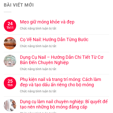
BÀI VIẾT MỚI
Mẹo giữ móng khỏe và đẹp
24
Th11
ở
Chức năng bình luận bị tắt
Mẹo
giữ
Cọ Vẽ Nail: Hướng Dẫn Từng Bước
móng
ở
Chức năng bình luận bị tắt
khỏe
Cọ
và
Vẽ
Dụng Cụ Nail – Hướng Dẫn Chi Tiết Từ Cơ
đẹp
Nail:
Bản Đến Chuyên Nghiệp
Hướng
ở
Chức năng bình luận bị tắt
Dẫn
Dụng
Từng
Cụ
Phụ kiện nail và trang trí móng: Cách làm
Bước
25
Nail
đẹp và tạo dấu ấn riêng cho bộ móng
Th9
–
ở
Chức năng bình luận bị tắt
Hướng
Phụ
Dẫn
kiện
Dụng cụ làm nail chuyên nghiệp: Bí quyết để
Chi
nail
tạo nên những bộ móng đẳng cấp
Tiết
và
Từ