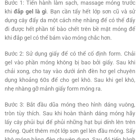
Bước 1: Tiến hành làm sạch, massage móng trước
khi
đắp gel là gì
. Bạn cần tẩy hết lớp sơn cũ và sử
dụng cây đẩy da một cách nhẹ nhàng để có thể đẩy
đi được hết phần tế bào chết trên bề mặt móng để
khi đắp gel có thể bám vào móng chắc hơn.
Bước 2: Sử dụng giấy để có thể cố định form. Chải
gel vào phần móng không bị bao bởi giấy. Sau khi
chải xong, cho tay vào dưới ánh đèn hơ gel chuyên
dụng khoảng 60s để cho gel khô. Sau khi gel khô,
nhẹ nhàng gỡ mảnh giấy form móng ra.
Bước 3: Bắt đầu dũa móng theo hình dáng vuông,
tròn tùy thích. Sau khi hoàn thành dáng móng hãy
lấy cây phủi bụi để phủi những hạt bụi dính lên trên
móng. Quét thêm một lớp sơn gel lên đầu móng. Sấy
khô móng bằng đèn chuyên dụng. Sau đó tiến hành