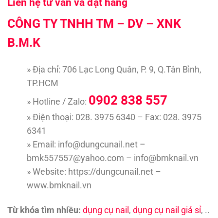
Liên hệ tư vấn và đặt hàng
CÔNG TY TNHH TM – DV – XNK
B.M.K
» Địa chỉ: 706 Lạc Long Quân, P. 9, Q.Tân Bình,
TP.HCM
0902 838 557
» Hotline / Zalo:
» Điện thoại: 028. 3975 6340 – Fax: 028. 3975
6341
» Email: info@dungcunail.net –
bmk557557@yahoo.com – info@bmknail.vn
» Website: https://dungcunail.net –
www.bmknail.vn
Từ khóa tìm nhiều:
dụng cụ nail
,
dụng cụ nail giá sỉ
, ..