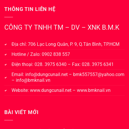
biến
nhất?
THÔNG TIN LIÊN HỆ
CÔNG TY TNHH TM – DV – XNK B.M.K
Địa chỉ: 706 Lạc Long Quân, P. 9, Q.Tân Bình, TP.HCM
Hotline / Zalo: 0902 838 557
Điện thoại: 028. 3975 6340 – Fax: 028. 3975 6341
Email:
info@dungcunail.net
–
bmk557557@yahoo.com
–
info@bmknail.vn
Website:
www.dungcunail.net
–
www.bmknail.vn
BÀI VIẾT MỚI