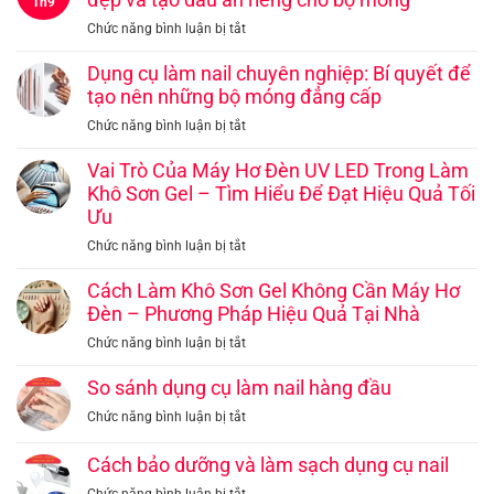
đẹp và tạo dấu ấn riêng cho bộ móng
Th9
–
ở
Chức năng bình luận bị tắt
Hướng
Phụ
Dẫn
kiện
Dụng cụ làm nail chuyên nghiệp: Bí quyết để
Chi
nail
tạo nên những bộ móng đẳng cấp
Tiết
và
Từ
ở
Chức năng bình luận bị tắt
trang
Cơ
Dụng
trí
Bản
cụ
Vai Trò Của Máy Hơ Đèn UV LED Trong Làm
móng:
Đến
làm
Khô Sơn Gel – Tìm Hiểu Để Đạt Hiệu Quả Tối
Cách
Chuyên
nail
Ưu
làm
Nghiệp
chuyên
đẹp
ở
Chức năng bình luận bị tắt
nghiệp:
và
Vai
Bí
tạo
Trò
Cách Làm Khô Sơn Gel Không Cần Máy Hơ
quyết
dấu
Của
Đèn – Phương Pháp Hiệu Quả Tại Nhà
để
ấn
Máy
tạo
riêng
ở
Chức năng bình luận bị tắt
Hơ
nên
cho
Cách
Đèn
những
bộ
Làm
So sánh dụng cụ làm nail hàng đầu
UV
bộ
móng
Khô
LED
ở
Chức năng bình luận bị tắt
móng
Sơn
Trong
So
đẳng
Gel
Làm
sánh
cấp
Cách bảo dưỡng và làm sạch dụng cụ nail
Không
Khô
dụng
Cần
ở