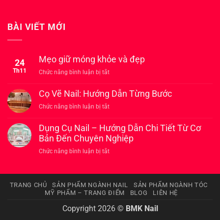
BÀI VIẾT MỚI
Mẹo giữ móng khỏe và đẹp
24
Th11
ở
Chức năng bình luận bị tắt
Mẹo
giữ
Cọ Vẽ Nail: Hướng Dẫn Từng Bước
móng
ở
Chức năng bình luận bị tắt
khỏe
Cọ
và
Vẽ
Dụng Cụ Nail – Hướng Dẫn Chi Tiết Từ Cơ
đẹp
Nail:
Bản Đến Chuyên Nghiệp
Hướng
ở
Chức năng bình luận bị tắt
Dẫn
Dụng
Từng
Cụ
Bước
Nail
TRANG CHỦ
SẢN PHẨM NGÀNH NAIL
SẢN PHẨM NGÀNH TÓC
–
MỸ PHẨM – TRANG ĐIỂM
BLOG
LIÊN HỆ
Hướng
Dẫn
Copyright 2026 ©
BMK Nail
Chi