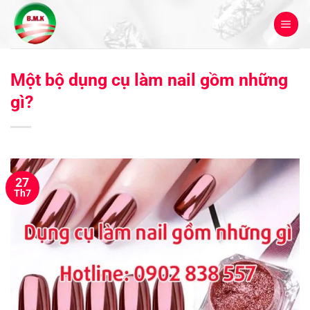
Bỏ
qua
nội
dung
Một bộ dụng cụ làm nail gồm những
gì?
27
Th7