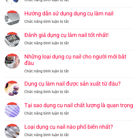
Chức năng bình luận bị tắt
Sơn
cụ
Máy
Cách
Gel
làm
Hơ
bảo
–
Hướng dẫn sử dụng dụng cụ làm nail
nail
Đèn
dưỡng
Tìm
hàng
ở
Chức năng bình luận bị tắt
–
và
Hiểu
đầu
Hướng
Phương
làm
Để
dẫn
Pháp
Đánh giá dụng cụ làm nail tốt nhất!
sạch
Đạt
sử
Hiệu
dụng
Hiệu
ở
Chức năng bình luận bị tắt
dụng
Quả
cụ
Quả
Đánh
dụng
Tại
nail
Tối
giá
Những loại dụng cụ nail cho người mới bắt
cụ
Nhà
Ưu
dụng
đầu
làm
cụ
nail
ở
Chức năng bình luận bị tắt
làm
Những
nail
loại
Dụng cụ làm nail được sản xuất từ đâu?
tốt
dụng
nhất!
ở
Chức năng bình luận bị tắt
cụ
Dụng
nail
cụ
Tại sao dụng cụ nail chất lượng là quan trọng
cho
làm
người
ở
Chức năng bình luận bị tắt
nail
mới
Tại
được
bắt
sao
Loại dụng cụ nail nào phổ biến nhất?
sản
đầu
dụng
xuất
ở
Chức năng bình luận bị tắt
cụ