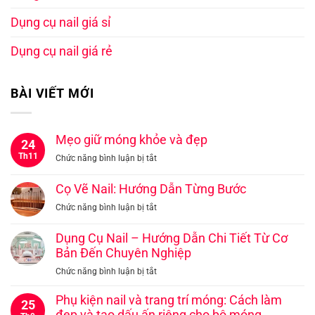
Dụng cụ nail giá sỉ
Dụng cụ nail giá rẻ
BÀI VIẾT MỚI
Mẹo giữ móng khỏe và đẹp
24
Th11
ở
Chức năng bình luận bị tắt
Mẹo
giữ
Cọ Vẽ Nail: Hướng Dẫn Từng Bước
móng
ở
Chức năng bình luận bị tắt
khỏe
Cọ
và
Vẽ
Dụng Cụ Nail – Hướng Dẫn Chi Tiết Từ Cơ
đẹp
Nail:
Bản Đến Chuyên Nghiệp
Hướng
ở
Chức năng bình luận bị tắt
Dẫn
Dụng
Từng
Cụ
Phụ kiện nail và trang trí móng: Cách làm
Bước
25
Nail