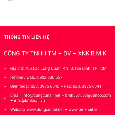
từ
Loại
nail
đâu?
dụng
chất
cụ
lượng
nail
là
nào
quan
phổ
trọng
biến
nhất?
THÔNG TIN LIÊN HỆ
CÔNG TY TNHH TM – DV – XNK B.M.K
Địa chỉ: 706 Lạc Long Quân, P. 9, Q.Tân Bình, TP.HCM
Hotline / Zalo: 0902 838 557
Điện thoại: 028. 3975 6340 – Fax: 028. 3975 6341
Email:
info@dungcunail.net
–
bmk557557@yahoo.com
–
info@bmknail.vn
Website:
www.dungcunail.net
–
www.bmknail.vn