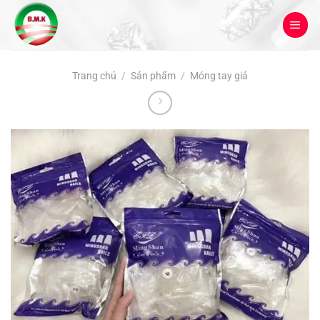
Bỏ
qua
nội
dung
Trang chủ
/
Sản phẩm
/
Móng tay giả