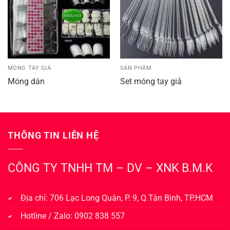
MÓNG TAY GIẢ
SẢN PHẨM
Móng dán
Set móng tay giả
THÔNG TIN LIÊN HỆ
CÔNG TY TNHH TM – DV – XNK B.M.K
Địa chỉ: 706 Lạc Long Quân, P. 9, Q.Tân Bình, TP.HCM
Hotline / Zalo: 0902 838 557