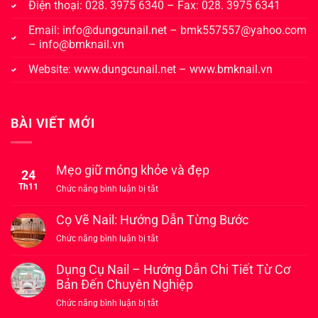
Điện thoại: 028. 3975 6340 – Fax: 028. 3975 6341
Email:
info@dungcunail.net
–
bmk557557@yahoo.com
–
info@bmknail.vn
Website:
www.dungcunail.net
–
www.bmknail.vn
BÀI VIẾT MỚI
Mẹo giữ móng khỏe và đẹp
24
Th11
ở
Chức năng bình luận bị tắt
Mẹo
giữ
Cọ Vẽ Nail: Hướng Dẫn Từng Bước
móng
ở
Chức năng bình luận bị tắt
khỏe
Cọ
và
Vẽ
Dụng Cụ Nail – Hướng Dẫn Chi Tiết Từ Cơ
đẹp
Nail:
Bản Đến Chuyên Nghiệp
Hướng
ở
Chức năng bình luận bị tắt
Dẫn
Dụng