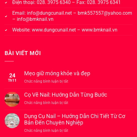
Điện thoại: 028. 3975 6340 – Fax: 028. 3975 6341
Email:
info@dungcunail.net
–
bmk557557@yahoo.com
–
info@bmknail.vn
Website:
www.dungcunail.net
–
www.bmknail.vn
BÀI VIẾT MỚI
Mẹo giữ móng khỏe và đẹp
24
Th11
ở
Chức năng bình luận bị tắt
Mẹo
giữ
Cọ Vẽ Nail: Hướng Dẫn Từng Bước
móng
ở
Chức năng bình luận bị tắt
khỏe
Cọ
và
Vẽ
Dụng Cụ Nail – Hướng Dẫn Chi Tiết Từ Cơ
đẹp
Nail:
Bản Đến Chuyên Nghiệp
Hướng
ở
Chức năng bình luận bị tắt
Dẫn
Dụng