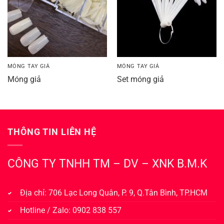
MÓNG TAY GIẢ
MÓNG TAY GIẢ
Móng giả
Set móng giả
THÔNG TIN LIÊN HỆ
CÔNG TY TNHH TM – DV – XNK B.M.K
Địa chỉ: 706 Lạc Long Quân, P. 9, Q.Tân Bình, TP.HCM
Hotline / Zalo: 0902 838 557