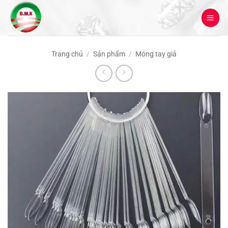
Bỏ
qua
nội
dung
Trang chủ
/
Sản phẩm
/
Móng tay giả