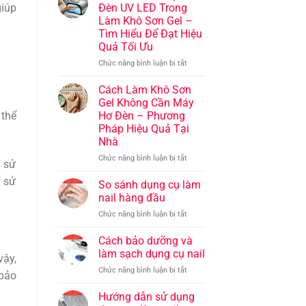
và
làm
giúp
Đèn UV LED Trong
tạo
nail
Làm Khô Sơn Gel –
dấu
chuyên
Tìm Hiểu Để Đạt Hiệu
ấn
nghiệp:
Quả Tối Ưu
riêng
Bí
cho
quyết
ở
Chức năng bình luận bị tắt
bộ
để
Vai
móng
tạo
Trò
Cách Làm Khô Sơn
nên
Của
Gel Không Cần Máy
những
Máy
Hơ Đèn – Phương
 thể
bộ
Hơ
Pháp Hiệu Quả Tại
móng
Đèn
Nhà
đẳng
UV
cấp
LED
ở
Chức năng bình luận bị tắt
i sử
Trong
Cách
Làm
c sử
Làm
So sánh dụng cụ làm
Khô
Khô
nail hàng đầu
Sơn
Sơn
Gel
ở
Chức năng bình luận bị tắt
Gel
–
So
Không
Tìm
sánh
Cách bảo dưỡng và
Cần
Hiểu
dụng
Máy
làm sạch dụng cụ nail
vậy,
Để
cụ
Hơ
ở
Chức năng bình luận bị tắt
Đạt
làm
Đèn
 bảo
Cách
Hiệu
nail
–
bảo
Hướng dẫn sử dụng
Quả
hàng
Phương
dưỡng