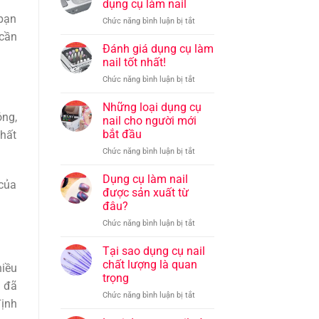
Tối
đầu
dụng cụ làm nail
Pháp
và
Ưu
Hiệu
 bạn
ở
Chức năng bình luận bị tắt
làm
Quả
Hướng
 cần
sạch
Tại
dẫn
Đánh giá dụng cụ làm
dụng
Nhà
sử
cụ
nail tốt nhất!
dụng
nail
ở
Chức năng bình luận bị tắt
dụng
Đánh
cụ
giá
Những loại dụng cụ
làm
óng,
dụng
nail
nail cho người mới
cụ
bắt đầu
chất
làm
ở
Chức năng bình luận bị tắt
nail
Những
tốt
loại
nhất!
Dụng cụ làm nail
 của
dụng
được sản xuất từ
cụ
đâu?
nail
ở
Chức năng bình luận bị tắt
cho
Dụng
người
cụ
mới
Tại sao dụng cụ nail
làm
bắt
chất lượng là quan
hiều
nail
đầu
trọng
được
l đã
ở
Chức năng bình luận bị tắt
sản
định
Tại
xuất
sao