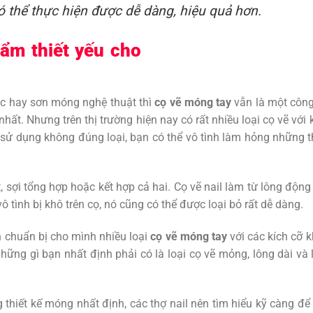
có thể thực hiện được dễ dàng, hiệu quả hơn.
ẩm thiết yếu cho
lic hay sơn móng nghệ thuật thì
cọ vẽ móng tay
vẫn là một côn
ất. Nhưng trên thị trường hiện nay có rất nhiều loại cọ vẽ với 
 sử dụng không đúng loại, bạn có thể vô tình làm hỏng những t
 sợi tổng hợp hoặc kết hợp cả hai. Cọ vẽ nail làm từ lông động
vô tình bị khô trên cọ, nó cũng có thể được loại bỏ rất dễ dàng.
ên chuẩn bị cho mình nhiều loại
cọ vẽ móng tay
với các kích cỡ 
ững gì bạn nhất định phải có là loại cọ vẽ mỏng, lông dài và 
 thiết kế móng nhất định, các thợ nail nên tìm hiểu kỹ càng để