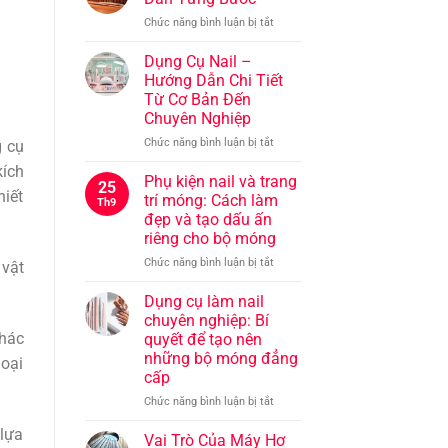
khỏe
ở
Chức năng bình luận bị tắt
và
Cọ
đẹp
Vẽ
Dụng Cụ Nail –
Nail:
Hướng Dẫn Chi Tiết
Hướng
Từ Cơ Bản Đến
Dẫn
Chuyên Nghiệp
Từng
Bước
ở
Chức năng bình luận bị tắt
g cụ
Dụng
kích
Cụ
Phụ kiện nail và trang
25
Nail
hiết
trí móng: Cách làm
Th9
–
đẹp và tạo dấu ấn
Hướng
riêng cho bộ móng
Dẫn
Chi
ở
Chức năng bình luận bị tắt
 vật
Tiết
Phụ
Từ
kiện
Dụng cụ làm nail
Cơ
nail
chuyên nghiệp: Bí
Bản
và
khác
quyết để tạo nên
Đến
trang
những bộ móng đẳng
loại
Chuyên
trí
cấp
Nghiệp
móng:
Cách
ở
Chức năng bình luận bị tắt
làm
Dụng
 lựa
đẹp
cụ
Vai Trò Của Máy Hơ