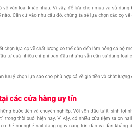
ó vô vàn loại khác nhau. Vì vậy, để lựa chọn mua và sử dụng
 nào. Căn cứ vào nhu cầu đó, chúng ta sẽ lựa chọn các cọ vẽ
ết chọn lựa cọ vẽ chất lượng có thể dẫn đến làm hỏng cả bộ m
u tư quá nhiều chi phí ban đầu nhưng vẫn cần sử dụng loại 
ần lưu ý chọn lựa sao cho phù hợp cả về giá tiền và chất lượng
ại các cửa hàng uy tín
ững bước tiến và chuyên nghiệp. Với vốn đầu tư ít, sinh lợi n
” trong thời buổi hiện nay. Vì vậy, có nhiều cửa tiệm salon nai
, có thể nói nghể nail đang ngày càng lớn dần và dần khẳng 