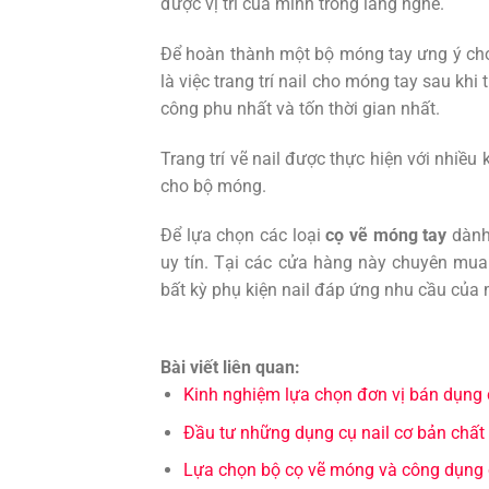
được vị trí của mình trong làng nghề.
Để hoàn thành một bộ móng tay ưng ý cho kh
là việc trang trí nail cho móng tay sau khi
công phu nhất và tốn thời gian nhất.
Trang trí vẽ nail được thực hiện với nhiề
cho bộ móng.
Để lựa chọn các loại
cọ vẽ móng tay
dành 
uy tín. Tại các cửa hàng này chuyên mua b
bất kỳ phụ kiện nail đáp ứng nhu cầu của 
Bài viết liên quan:
Kinh nghiệm lựa chọn đơn vị bán dụng 
Đầu tư những dụng cụ nail cơ bản chất
Lựa chọn bộ cọ vẽ móng và công dụng