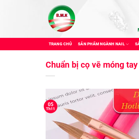
Bỏ
qua
nội
dung
TRANG CHỦ
SẢN PHẨM NGÀNH NAIL
S
Chuẩn bị cọ vẽ móng tay
05
Th11