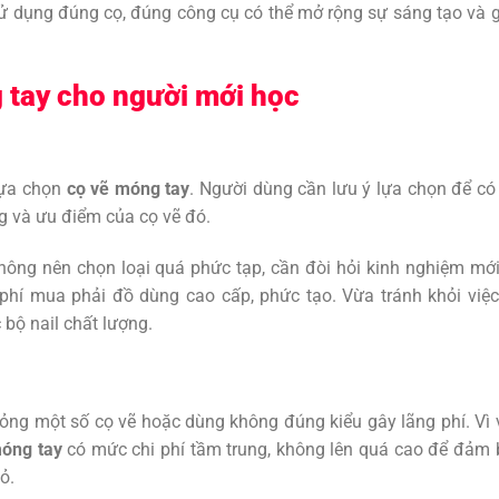
 dụng đúng cọ, đúng công cụ có thể mở rộng sự sáng tạo và 
 tay cho người mới học
 lựa chọn
cọ vẽ móng tay
. Người dùng cần lưu ý lựa chọn để có
g và ưu điểm của cọ vẽ đó.
 không nên chọn loại quá phức tạp, cần đòi hỏi kinh nghiệm mớ
phí mua phải đồ dùng cao cấp, phức tạo. Vừa tránh khỏi việ
bộ nail chất lượng.
ỏng một số cọ vẽ hoặc dùng không đúng kiểu gây lãng phí. Vì 
móng tay
có mức chi phí tầm trung, không lên quá cao để đảm
ỏ.