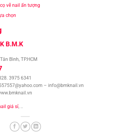
ọ vẽ nail ấn tượng
lựa chọn
g
K B.M.K
Q.Tân Bình, TP.HCM
7
 028. 3975 6341
mk557557@yahoo.com – info@bmknail.vn
 www.bmknail.vn
ail giá sỉ
, ..