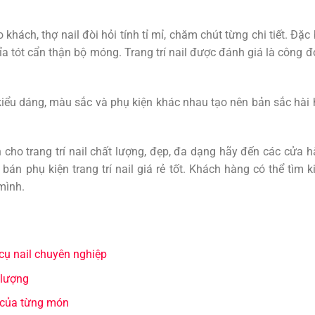
ách, thợ nail đòi hỏi tính tỉ mỉ, chăm chút từng chi tiết. Đặc 
 tỉa tót cẩn thận bộ móng. Trang trí nail được đánh giá là công 
u kiểu dáng, màu sắc và phụ kiện khác nhau tạo nên bản sắc hài
cho trang trí nail chất lượng, đẹp, đa dạng hãy đến các cửa 
án phụ kiện trang trí nail giá rẻ tốt. Khách hàng có thể tìm 
mình.
cụ nail chuyên nghiệp
 lượng
 của từng món