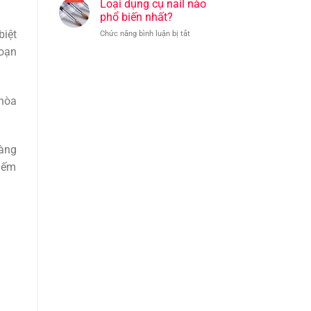
từ
Loại dụng cụ nail nào
dụng
đâu?
phổ biến nhất?
cụ
biệt
ở
Chức năng bình luận bị tắt
nail
Loại
chất
đoạn
dụng
lượng
cụ
là
nail
quan
nào
trọng
 hòa
phổ
biến
nhất?
hàng
kiếm