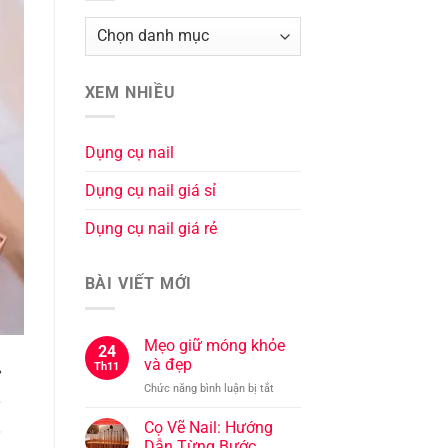
XEM NHIỀU
Dụng cụ nail
Dụng cụ nail giá sỉ
Dụng cụ nail giá rẻ
BÀI VIẾT MỚI
Mẹo giữ móng khỏe
24
và đẹp
Th11
ở
Chức năng bình luận bị tắt
Mẹo
giữ
Cọ Vẽ Nail: Hướng
móng
Dẫn Từng Bước