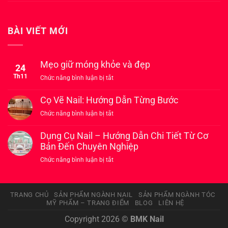
BÀI VIẾT MỚI
Mẹo giữ móng khỏe và đẹp
24
Th11
ở
Chức năng bình luận bị tắt
Mẹo
giữ
Cọ Vẽ Nail: Hướng Dẫn Từng Bước
móng
ở
Chức năng bình luận bị tắt
khỏe
Cọ
và
Vẽ
Dụng Cụ Nail – Hướng Dẫn Chi Tiết Từ Cơ
đẹp
Nail:
Bản Đến Chuyên Nghiệp
Hướng
ở
Chức năng bình luận bị tắt
Dẫn
Dụng
Từng
Cụ
Bước
Nail
TRANG CHỦ
SẢN PHẨM NGÀNH NAIL
SẢN PHẨM NGÀNH TÓC
–
MỸ PHẨM – TRANG ĐIỂM
BLOG
LIÊN HỆ
Hướng
Dẫn
Copyright 2026 ©
BMK Nail
Chi