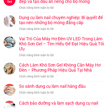
Nail
đẹp và tạo dấu ấn riêng cho bộ móng
Th9
–
ở
Chức năng bình luận bị tắt
Hướng
Phụ
Dẫn
kiện
Dụng cụ làm nail chuyên nghiệp: Bí quyết để
Chi
nail
tạo nên những bộ móng đẳng cấp
Tiết
và
Từ
ở
Chức năng bình luận bị tắt
trang
Cơ
Dụng
trí
Bản
cụ
Vai Trò Của Máy Hơ Đèn UV LED Trong Làm
móng:
Đến
làm
Khô Sơn Gel – Tìm Hiểu Để Đạt Hiệu Quả Tối
Cách
Chuyên
nail
Ưu
làm
Nghiệp
chuyên
đẹp
ở
Chức năng bình luận bị tắt
nghiệp:
và
Vai
Bí
tạo
Trò
Cách Làm Khô Sơn Gel Không Cần Máy Hơ
quyết
dấu
Của
Đèn – Phương Pháp Hiệu Quả Tại Nhà
để
ấn
Máy
tạo
riêng
ở
Chức năng bình luận bị tắt
Hơ
nên
cho
Cách
Đèn
những
bộ
Làm
So sánh dụng cụ làm nail hàng đầu
UV
bộ
móng
Khô
LED
ở
Chức năng bình luận bị tắt
móng
Sơn
Trong
So
đẳng
Gel
Làm
sánh
cấp
Cách bảo dưỡng và làm sạch dụng cụ nail
Không
Khô
dụng