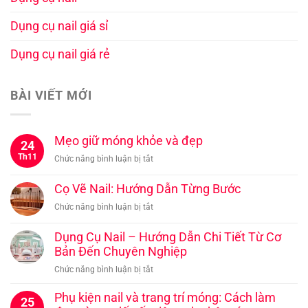
Dụng cụ nail giá sỉ
Dụng cụ nail giá rẻ
BÀI VIẾT MỚI
Mẹo giữ móng khỏe và đẹp
24
Th11
ở
Chức năng bình luận bị tắt
Mẹo
giữ
Cọ Vẽ Nail: Hướng Dẫn Từng Bước
móng
ở
Chức năng bình luận bị tắt
khỏe
Cọ
và
Vẽ
Dụng Cụ Nail – Hướng Dẫn Chi Tiết Từ Cơ
đẹp
Nail:
Bản Đến Chuyên Nghiệp
Hướng
ở
Chức năng bình luận bị tắt
Dẫn
Dụng
Từng
Cụ
Phụ kiện nail và trang trí móng: Cách làm
Bước
25