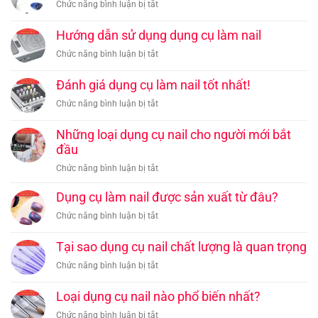
Cần
ở
Chức năng bình luận bị tắt
Sơn
cụ
Máy
Cách
Gel
làm
Hơ
bảo
–
Hướng dẫn sử dụng dụng cụ làm nail
nail
Đèn
dưỡng
Tìm
hàng
ở
Chức năng bình luận bị tắt
–
và
Hiểu
đầu
Hướng
Phương
làm
Để
dẫn
Pháp
Đánh giá dụng cụ làm nail tốt nhất!
sạch
Đạt
sử
Hiệu
dụng
Hiệu
ở
Chức năng bình luận bị tắt
dụng
Quả
cụ
Quả
Đánh
dụng
Tại
nail
Tối
giá
Những loại dụng cụ nail cho người mới bắt
cụ
Nhà
Ưu
dụng
đầu
làm
cụ
nail
ở
Chức năng bình luận bị tắt
làm
Những
nail
loại
Dụng cụ làm nail được sản xuất từ đâu?
tốt
dụng
nhất!
ở
Chức năng bình luận bị tắt
cụ
Dụng
nail
cụ
Tại sao dụng cụ nail chất lượng là quan trọng
cho
làm
người
ở
Chức năng bình luận bị tắt
nail
mới
Tại
được
bắt
sao
Loại dụng cụ nail nào phổ biến nhất?
sản
đầu
dụng
xuất
ở
Chức năng bình luận bị tắt