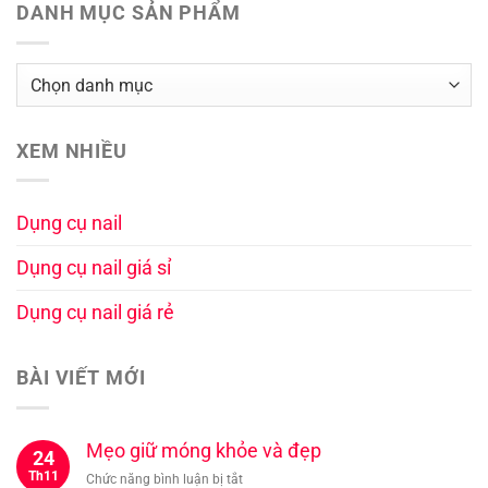
DANH MỤC SẢN PHẨM
XEM NHIỀU
Dụng cụ nail
Dụng cụ nail giá sỉ
Dụng cụ nail giá rẻ
BÀI VIẾT MỚI
Mẹo giữ móng khỏe và đẹp
24
Th11
ở
Chức năng bình luận bị tắt