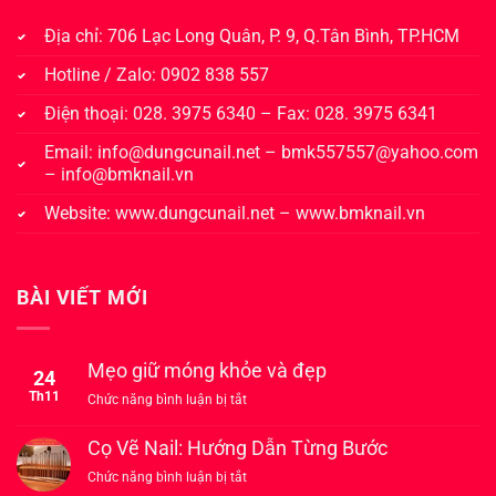
Địa chỉ: 706 Lạc Long Quân, P. 9, Q.Tân Bình, TP.HCM
Hotline / Zalo: 0902 838 557
Điện thoại: 028. 3975 6340 – Fax: 028. 3975 6341
Email:
info@dungcunail.net
–
bmk557557@yahoo.com
–
info@bmknail.vn
Website:
www.dungcunail.net
–
www.bmknail.vn
BÀI VIẾT MỚI
Mẹo giữ móng khỏe và đẹp
24
Th11
ở
Chức năng bình luận bị tắt
Mẹo
giữ
Cọ Vẽ Nail: Hướng Dẫn Từng Bước
móng
ở
Chức năng bình luận bị tắt
khỏe