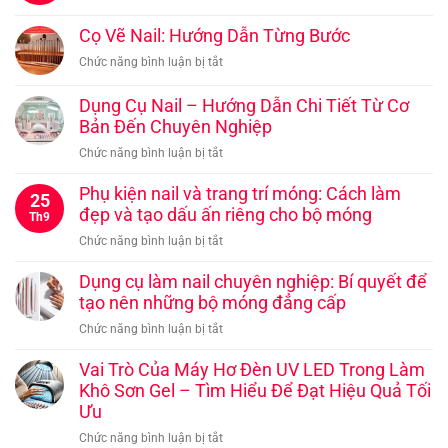
Mẹo
giữ
Cọ Vẽ Nail: Hướng Dẫn Từng Bước
móng
ở
Chức năng bình luận bị tắt
khỏe
Cọ
và
Vẽ
Dụng Cụ Nail – Hướng Dẫn Chi Tiết Từ Cơ
đẹp
Nail:
Bản Đến Chuyên Nghiệp
Hướng
ở
Chức năng bình luận bị tắt
Dẫn
Dụng
Từng
Cụ
Phụ kiện nail và trang trí móng: Cách làm
Bước
25
Nail
đẹp và tạo dấu ấn riêng cho bộ móng
Th9
–
ở
Chức năng bình luận bị tắt
Hướng
Phụ
Dẫn
kiện
Dụng cụ làm nail chuyên nghiệp: Bí quyết để
Chi
nail
tạo nên những bộ móng đẳng cấp
Tiết
và
Từ
ở
Chức năng bình luận bị tắt
trang
Cơ
Dụng
trí
Bản
cụ
Vai Trò Của Máy Hơ Đèn UV LED Trong Làm
móng:
Đến
làm
Khô Sơn Gel – Tìm Hiểu Để Đạt Hiệu Quả Tối
Cách
Chuyên
nail
Ưu
làm
Nghiệp
chuyên
đẹp
ở
Chức năng bình luận bị tắt
nghiệp: