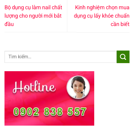
Bộ dụng cụ làm nail chất
Kinh nghiệm chọn mua
lượng cho người mới bắt
dụng cụ lấy khóe chuẩn
đầu
cần biết