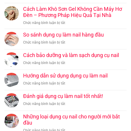
và
Vai
Bí
tạo
Trò
Cách Làm Khô Sơn Gel Không Cần Máy Hơ
quyết
dấu
Của
Đèn – Phương Pháp Hiệu Quả Tại Nhà
để
ấn
Máy
tạo
riêng
ở
Chức năng bình luận bị tắt
Hơ
nên
cho
Cách
Đèn
những
bộ
Làm
So sánh dụng cụ làm nail hàng đầu
UV
bộ
móng
Khô
LED
ở
Chức năng bình luận bị tắt
móng
Sơn
Trong
So
đẳng
Gel
Làm
sánh
cấp
Cách bảo dưỡng và làm sạch dụng cụ nail
Không
Khô
dụng
Cần
ở
Chức năng bình luận bị tắt
Sơn
cụ
Máy
Cách
Gel
làm
Hơ
bảo
–
Hướng dẫn sử dụng dụng cụ làm nail
nail
Đèn
dưỡng
Tìm
hàng
ở
Chức năng bình luận bị tắt
–
và
Hiểu
đầu
Hướng
Phương
làm
Để
dẫn
Pháp
Đánh giá dụng cụ làm nail tốt nhất!
sạch
Đạt
sử
Hiệu
dụng
Hiệu
ở
Chức năng bình luận bị tắt
dụng
Quả
cụ
Quả
Đánh
dụng
Tại
nail
Tối
giá
Những loại dụng cụ nail cho người mới bắt
cụ
Nhà
Ưu
dụng
đầu
làm
cụ
nail
ở
Chức năng bình luận bị tắt