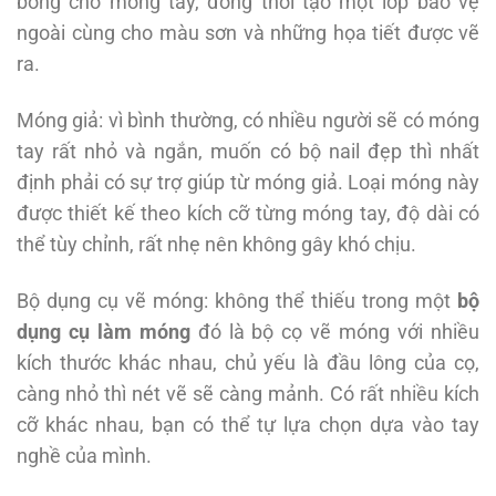
bóng cho móng tay, đồng thời tạo một lớp bảo vệ
ngoài cùng cho màu sơn và những họa tiết được vẽ
ra.
Móng giả: vì bình thường, có nhiều người sẽ có móng
tay rất nhỏ và ngắn, muốn có bộ nail đẹp thì nhất
định phải có sự trợ giúp từ móng giả. Loại móng này
được thiết kế theo kích cỡ từng móng tay, độ dài có
thể tùy chỉnh, rất nhẹ nên không gây khó chịu.
Bộ dụng cụ vẽ móng: không thể thiếu trong một
bộ
dụng cụ làm móng
đó là bộ cọ vẽ móng với nhiều
kích thước khác nhau, chủ yếu là đầu lông của cọ,
càng nhỏ thì nét vẽ sẽ càng mảnh. Có rất nhiều kích
cỡ khác nhau, bạn có thể tự lựa chọn dựa vào tay
nghề của mình.