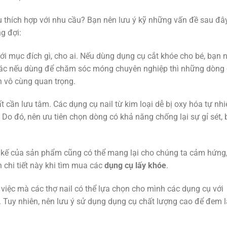
 thích hợp với nhu cầu? Bạn nên lưu ý kỹ những vấn đề sau đâ
g đợi:
ới mục đích gì, cho ai. Nếu dùng dụng cụ cắt khóe cho bé, bạn 
khác nếu dùng để chăm sóc móng chuyên nghiệp thì những dòng
ần vô cùng quan trọng.
t cần lưu tâm. Các dụng cụ nail từ kim loại dễ bị oxy hóa tự nhi
 Do đó, nên ưu tiên chọn dòng có khả năng chống lại sự gỉ sét, 
 kế của sản phẩm cũng có thể mang lại cho chúng ta cảm hứng
 chi tiết này khi tìm mua các
dụng cụ lấy khóe
.
 việc mà các thợ nail có thể lựa chọn cho mình các dụng cụ với
u. Tuy nhiên, nên lưu ý sử dụng dụng cụ chất lượng cao để đem l