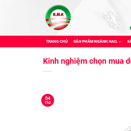
Bỏ
qua
nội
dung
TRANG CHỦ
SẢN PHẨM NGÀNH NAIL
S
Kinh nghiệm chọn mua dụ
04
Th2