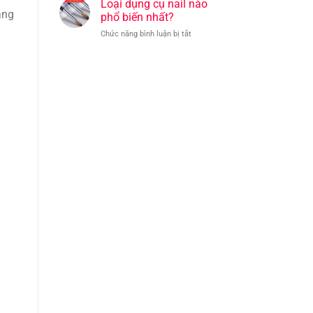
từ
Loại dụng cụ nail nào
dụng
àng
đâu?
phổ biến nhất?
cụ
ở
Chức năng bình luận bị tắt
nail
Loại
chất
dụng
lượng
cụ
là
nail
quan
nào
trọng
phổ
biến
nhất?