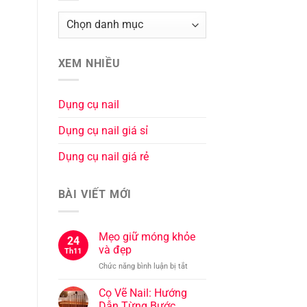
XEM NHIỀU
Dụng cụ nail
Dụng cụ nail giá sỉ
Dụng cụ nail giá rẻ
BÀI VIẾT MỚI
Mẹo giữ móng khỏe
24
và đẹp
Th11
ở
Chức năng bình luận bị tắt
Mẹo
giữ
Cọ Vẽ Nail: Hướng
móng
Dẫn Từng Bước