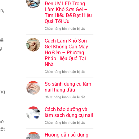
và
làm
Đèn UV LED Trong
tạo
nail
Làm Khô Sơn Gel –
n,
dấu
chuyên
Tìm Hiểu Để Đạt Hiệu
ấn
nghiệp:
Quả Tối Ưu
riêng
Bí
cho
quyết
ở
Chức năng bình luận bị tắt
bộ
để
Vai
móng
tạo
Trò
bề
Cách Làm Khô Sơn
nên
Của
Gel Không Cần Máy
g
những
Máy
Hơ Đèn – Phương
bộ
g
Hơ
Pháp Hiệu Quả Tại
móng
Đèn
Nhà
đẳng
UV
cấp
LED
ở
Chức năng bình luận bị tắt
Trong
Cách
Làm
Làm
So sánh dụng cụ làm
Khô
Khô
nail hàng đầu
ảng
Sơn
Sơn
Gel
ở
Chức năng bình luận bị tắt
Gel
n
–
So
Không
Tìm
sánh
Cách bảo dưỡng và
Cần
Hiểu
dụng
Máy
làm sạch dụng cụ nail
Để
cụ
Hơ
ạo
ở
Chức năng bình luận bị tắt
Đạt
làm
Đèn
Cách
tốt
Hiệu
nail
–
bảo
Hướng dẫn sử dụng
Quả
hàng
Phương
dưỡng