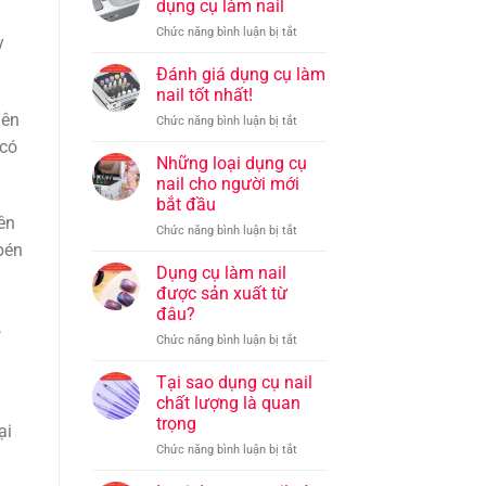
Tối
đầu
dụng cụ làm nail
Pháp
và
Ưu
Hiệu
ở
Chức năng bình luận bị tắt
làm
y
Quả
Hướng
sạch
Tại
dẫn
Đánh giá dụng cụ làm
dụng
Nhà
sử
cụ
nail tốt nhất!
dụng
nail
nên
ở
Chức năng bình luận bị tắt
dụng
Đánh
cụ
 có
giá
Những loại dụng cụ
làm
dụng
nail
nail cho người mới
cụ
bắt đầu
làm
ên
ở
Chức năng bình luận bị tắt
nail
bén
Những
tốt
loại
nhất!
Dụng cụ làm nail
dụng
được sản xuất từ
cụ
đâu?
nail
,
ở
Chức năng bình luận bị tắt
cho
Dụng
người
cụ
mới
Tại sao dụng cụ nail
làm
bắt
chất lượng là quan
nail
đầu
trọng
ại
được
ở
Chức năng bình luận bị tắt
sản
Tại
xuất
sao