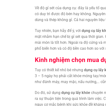
Về độ gỉ sét của dụng cụ: đây là yếu tố q
có duy trì được độ bén hay không. Nguyên 
dùng và thép không gỉ. Cả hai nguyên liệu
Tuy nhiên, bạn hãy để ý, với
dụng cụ lấy k
mặt nhằm hạn chế bị gỉ sét qua thời gian.
mài mòn là tốt hơn. Ngoài ra độ cứng và
phổ biến hơn và có độ bền cao hơn so với
Kinh nghiệm chọn mua dụ
Tuy có thiết kế nhỏ bé nhưng
dụng cụ lấy 
3 – 5 ngày họ phải cắt khóe móng tay/món
như đánh máy, may mặc, nấu nướng,… cũng
Do đó, sử dụng
dụng cụ lấy khóe
chuyên ng
ra sự thuận tiện trong quá trình làm việc. 
nguy cơ mắc bệnh khi sức khỏe đề kháng 