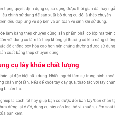
uan trọng quyết định dụng cụ sử dụng được thời gian dài hay ngắ
liệu chính sử dụng để sản xuất bộ dụng cụ đó là thép chuyên
 trên đều đáp ứng về độ bén và an toàn vệ sinh khi sử dụng.
hóe
làm bằng thép chuyên dùng, sản phẩm phải có lớp mạ trên 
 Còn với dụng cụ làm từ thép không gỉ thường có khả năng chốn
 mức độ chống oxy hóa cao hơn nên chúng thường được sử dụn
 sản xuất bằng thép chuyên dùng.
ng cụ lấy khóe chất lượng
khóe
lại đặc biệt hữu dụng. Nhiều người tâm sự trung bình kho
g chân một lần. Nếu để khóe tay dày quá, thao tác với tay châ
 bị cản trở.
hiệp là cách rất hay giúp bạn có được đôi bàn tay/bàn chân t
Chưa dừng lại ở đó, dụng cụ này còn loại bỏ vi khuẩn, kiểm soát 
của bạn kém.