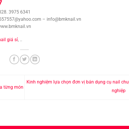
7
 028. 3975 6341
mk557557@yahoo.com – info@bmknail.vn
 www.bmknail.vn
ail giá sỉ
, ..
Kinh nghiệm lựa chọn đơn vị bán dụng cụ nail ch
ủa từng món
nghiệp