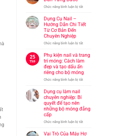
khỏe
ở
Chức năng bình luận bị tắt
và
Cọ
đẹp
Vẽ
Dụng Cụ Nail –
Nail:
Hướng Dẫn Chi Tiết
Hướng
Từ Cơ Bản Đến
Dẫn
Chuyên Nghiệp
Từng
Bước
mà
ở
Chức năng bình luận bị tắt
Dụng
i
Cụ
Phụ kiện nail và trang
25
Nail
trí móng: Cách làm
Th9
–
đẹp và tạo dấu ấn
Hướng
riêng cho bộ móng
Dẫn
Chi
ở
n
Chức năng bình luận bị tắt
Tiết
Phụ
Từ
kiện
Dụng cụ làm nail
Cơ
nail
chuyên nghiệp: Bí
Bản
và
quyết để tạo nên
Đến
trang
những bộ móng đẳng
ất
Chuyên
trí
cấp
Nghiệp
móng:
n
Cách
ở
Chức năng bình luận bị tắt
ng
làm
Dụng
đẹp
cụ
Vai Trò Của Máy Hơ