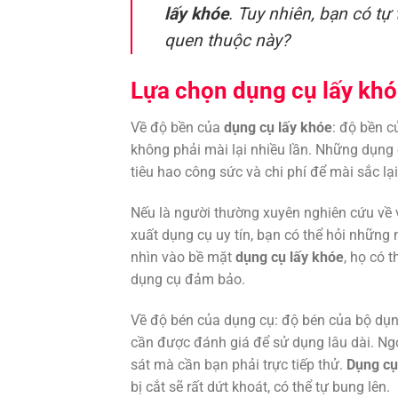
lấy khóe
. Tuy nhiên, bạn có t
quen thuộc này?
Lựa chọn dụng cụ lấy kh
Về độ bền của
dụng cụ lấy khóe
: độ bền 
không phải mài lại nhiều lần. Những dụng
tiêu hao công sức và chi phí để mài sắc lại
Nếu là người thường xuyên nghiên cứu về v
xuất dụng cụ uy tín, bạn có thể hỏi những
nhìn vào bề mặt
dụng cụ lấy khóe
, họ có 
dụng cụ đảm bảo.
Về độ bén của dụng cụ: độ bén của bộ dụng
cần được đánh giá để sử dụng lâu dài. Ngo
sát mà cần bạn phải trực tiếp thử.
Dụng cụ
bị cắt sẽ rất dứt khoát, có thể tự bung lên.