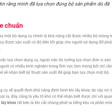
ự tin rằng mình đã lựa chọn đúng bộ sản phẩm dù đã
óe chuẩn
của một bộ dụng cụ chính là khả năng cắt được nhiều bộ móng 
 cụ được sản xuất có độ bền tốt giúp cho người sử dụng đỡ phả
.
iệc lựa chọn dụng cụ, ngoài việc tin tưởng lựa chọn đơn vị sản
 người có nhiều kinh nghiệm trong lĩnh vực làm móng bởi chỉ cầ
thể sẽ nhận biết kỹ thuật sản xuất để giúp bạn lựa chọn một bộ
 cụ sẽ quyết định khả năng định hình khi lấy khóe, do vậy nó r
ài ra, đây cũng là yếu tố khó có thể nhận biết được chỉ với qua
 lấy khóe
rất bén là khi cắt chúng phát ra tiếng kêu và phần mó