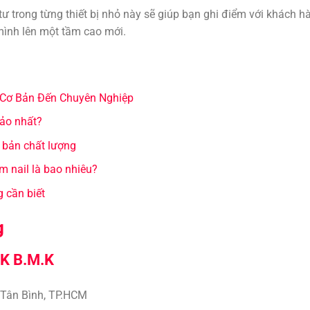
tư trong từng thiết bị nhỏ này sẽ giúp bạn ghi điểm với khách h
mình lên một tầm cao mới.
 Cơ Bản Đến Chuyên Nghiệp
hảo nhất?
 bản chất lượng
m nail là bao nhiêu?
g cần biết
g
K B.M.K
Q.Tân Bình, TP.HCM